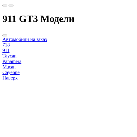
911 GT3 Модели
Автомобили на заказ
718
911
Taycan
Panamera
Macan
Cayenne
Наверх