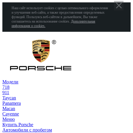
Наш сайт использует cookies с целью оптимального оформления
и улучшения веб-сайта, а также предоставления определенных
функций. Пользуясь веб-сайтом в дальнейшем, Вы также
соглашаетесь на использование cookies.
Дополнительная
информация о cookies.
Модели
718
911
Taycan
Panamera
Macan
Cayenne
Меню
Купить Porsche
Автомобили с пробегом