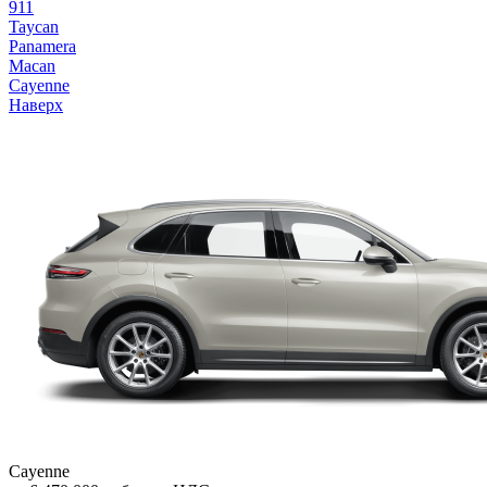
911
Taycan
Panamera
Macan
Cayenne
Наверх
Cayenne