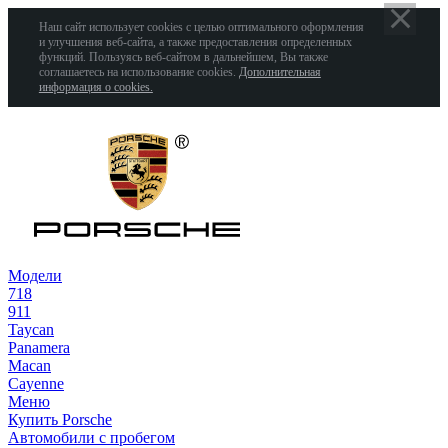
Наш сайт использует cookies с целью оптимального оформления
и улучшения веб-сайта, а также предоставления определенных
функций. Пользуясь веб-сайтом в дальнейшем, Вы также
соглашаетесь на использование cookies.
Дополнительная
информация о cookies.
Модели
718
911
Taycan
Panamera
Macan
Cayenne
Меню
Купить Porsche
Автомобили с пробегом