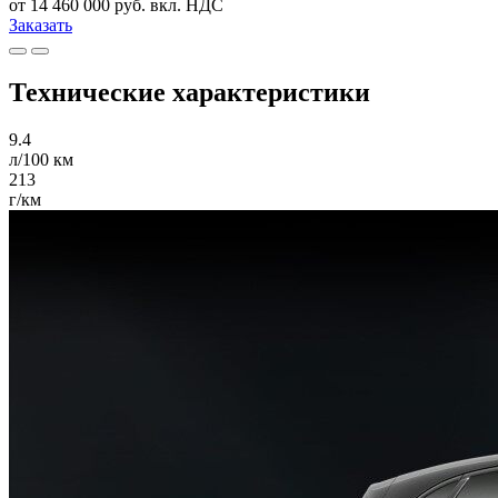
от 14 460 000 руб. вкл. НДС
Заказать
Технические характеристики
9.4
л/100 км
213
г/км