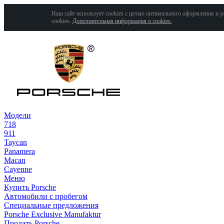
Наш сайт использует cookies с целью оптимального оформления и у
cookies.
Дополнительная информация о cookies.
Модели
718
911
Taycan
Panamera
Macan
Cayenne
Меню
Купить Porsche
Автомобили с пробегом
Специальные предложения
Porsche Exclusive Manufaktur
Продать Porsche