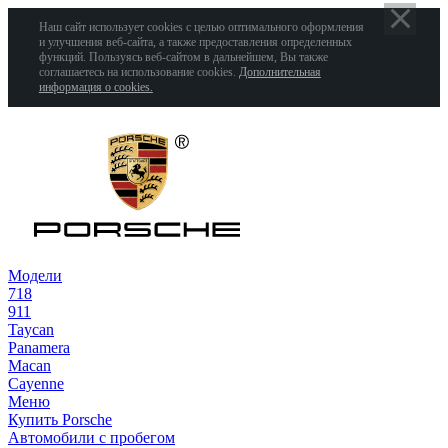
Наш сайт использует cookies с целью оптимального оформления
и улучшения веб-сайта, а также предоставления определенных
функций. Пользуясь веб-сайтом в дальнейшем, Вы также
соглашаетесь на использование cookies.
Дополнительная
информация о cookies.
Модели
718
911
Taycan
Panamera
Macan
Cayenne
Меню
Купить Porsche
Автомобили с пробегом