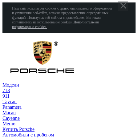
Наш сайт использует cookies с целью оптимального оформления
и улучшения веб-сайта, а также предоставления определенных
функций. Пользуясь веб-сайтом в дальнейшем, Вы также
соглашаетесь на использование cookies.
Дополнительная
информация о cookies.
Модели
718
911
Taycan
Panamera
Macan
Cayenne
Меню
Купить Porsche
Автомобили с пробегом