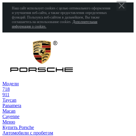
Наш сайт использует cookies с целью оптимального оформления
и улучшения веб-сайта, а также предоставления определенных
функций. Пользуясь веб-сайтом в дальнейшем, Вы также
соглашаетесь на использование cookies.
Дополнительная
информация о cookies.
Модели
718
911
Taycan
Panamera
Macan
Cayenne
Меню
Купить Porsche
Автомобили с пробегом