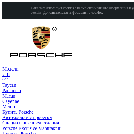
Наш сайт использует cookies с целью оптимального оформления и у
cookies.
Дополнительная информация о cookies.
Модели
718
911
Taycan
Panamera
Macan
Cayenne
Меню
Купить Porsche
Автомобили с пробегом
Специальные предложения
Porsche Exclusive Manufaktur
Продать Porsche