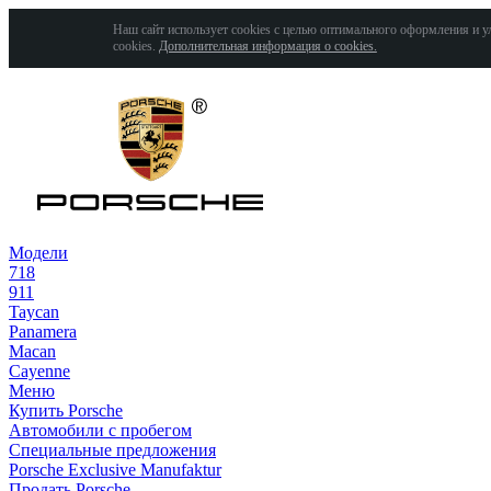
Наш сайт использует cookies с целью оптимального оформления и у
cookies.
Дополнительная информация о cookies.
Модели
718
911
Taycan
Panamera
Macan
Cayenne
Меню
Купить Porsche
Автомобили с пробегом
Специальные предложения
Porsche Exclusive Manufaktur
Продать Porsche