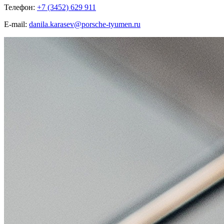
Телефон:
+7 (3452) 629 911
E-mail:
danila.karasev@porsche-tyumen.ru