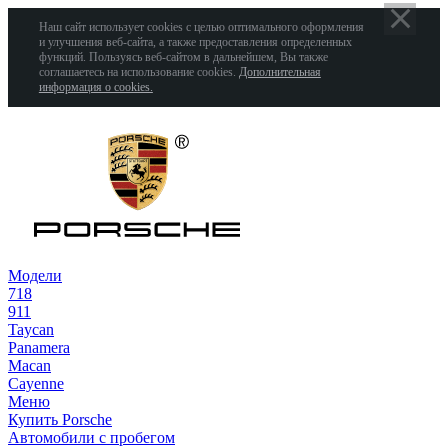
Наш сайт использует cookies с целью оптимального оформления
и улучшения веб-сайта, а также предоставления определенных
функций. Пользуясь веб-сайтом в дальнейшем, Вы также
соглашаетесь на использование cookies.
Дополнительная
информация о cookies.
Модели
718
911
Taycan
Panamera
Macan
Cayenne
Меню
Купить Porsche
Автомобили с пробегом