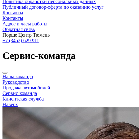
Политика обработки персональных данных
Публичный договор-оферта по оказанию услуг
Контакты
Контакты
Адрес и часы работы
Обратная связь
Порше Центр Тюмень
+7 (3452) 629 911
Сервис-команда
Наша команда
Руководство
Продажа автомобилей
Сервис-команда
Клиентская служба
Наверх