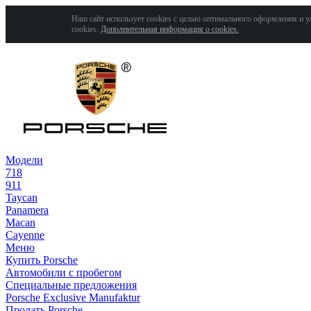
Наш сайт использует cookies с целью оптимального оформления и у
cookies.
Дополнительная информация о cookies.
Модели
718
911
Taycan
Panamera
Macan
Cayenne
Меню
Купить Porsche
Автомобили с пробегом
Специальные предложения
Porsche Exclusive Manufaktur
Продать Porsche