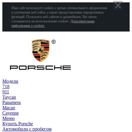
Наш сайт использует cookies с целью оптимального оформления
и улучшения веб-сайта, а также предоставления определенных
функций. Пользуясь веб-сайтом в дальнейшем, Вы также
соглашаетесь на использование cookies.
Дополнительная
информация о cookies.
Модели
718
911
Taycan
Panamera
Macan
Cayenne
Меню
Купить Porsche
Автомобили с пробегом